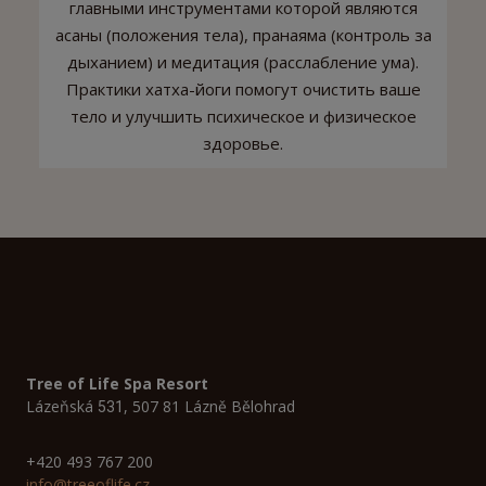
главными инструментами которой являются
асаны (положения тела), пранаяма (контроль за
дыханием) и медитация (расслабление ума).
Практики хатха-йоги помогут очистить ваше
тело и улучшить психическое и физическое
здоровье.
Tree of Life Spa Resort
Lázeňská
, 507 81 Lázně Bělohrad
531
+420 493 767 200
info@treeoflife.cz