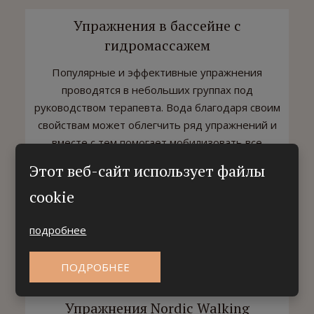
Упражнения в бассейне с
гидромассажем
Популярные и эффективные упражнения
проводятся в небольших группах под
руководством терапевта. Вода благодаря своим
свойствам может облегчить ряд упражнений и
вместе с тем помогает мобилизовать все
мышцы и суставы тела. Упражнения проводятся
Этот веб-сайт использует файлы
в теплом бассейне, глубиной всего 130 см, он
cookie
подойдет и тем, кто не умеет плавать. В
бассейне подготовлены подводные струи для
подробнее
массажа, и гидромассажная скамейка, которая в
конце упражнений расслабит ваши мышцы.
ПОДРОБНЕЕ
Упражнения Nordic Walking