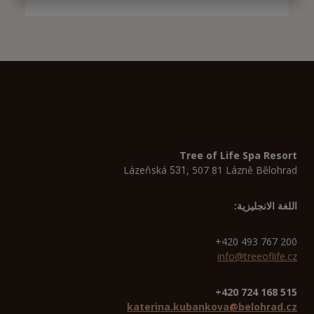
Tree of Life Spa Resort
Lázeňská
, 507 81 Lázně Bělohrad
531
اللغة الانجليزية:
+420 493 767 200
info@treeoflife.cz
515 168 724 420+
katerina.kubankova@belohrad.cz