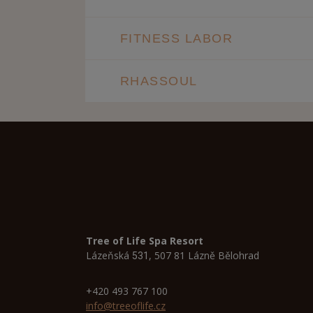
FITNESS LABOR
RHASSOUL
Tree of Life Spa Resort
Lázeňská
, 507 81 Lázně Bělohrad
531
+420 493 767 100
info@treeoflife.cz