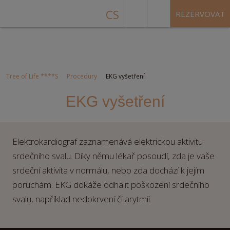
CS
REZERVOVAT
Tree of Life ****S
Procedury
EKG vyšetření
EKG vyšetření
Elektrokardiograf zaznamenává elektrickou aktivitu
srdečního svalu. Díky němu lékař posoudí, zda je vaše
srdeční aktivita v normálu, nebo zda dochází k jejím
poruchám. EKG dokáže odhalit poškození srdečního
svalu, například nedokrvení či arytmii.