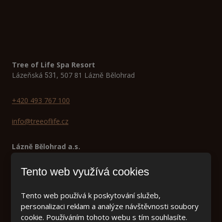
Tree of Life Spa Resort
Lázeňská
, 507 81 Lázně Bělohrad
531
+420 493 767 100
info@treeoflife.cz
Lázně Bělohrad a.s.
Lázeňská 165
507 81 Lázně Bělohrad
Tento web využívá cookies
Tento web používá k poskytování služeb,
personalizaci reklam a analýze návštěvnosti soubory
cookie. Používáním tohoto webu s tím souhlasíte.