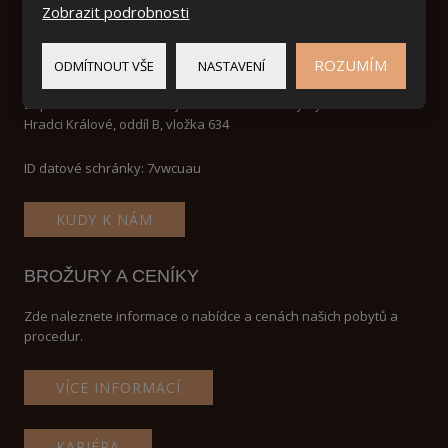
Zobrazit podrobnosti
IČ:
46504834
DIČ: CZ 46504834
ROZUMÍM
ODMÍTNOUT VŠE
NASTAVENÍ
Zapsaná v obchodním rejstříku vedeném Krajským soudem v
Hradci Králové, oddíl B, vložka 634
ID datové schránky: 7vwcuau
KUDY K NÁM
BROŽURY A CENÍKY
Zde naleznete informace o nabídce a cenách našich pobytů a
procedur.
VÍCE INFORMACÍ
KARIÉRA