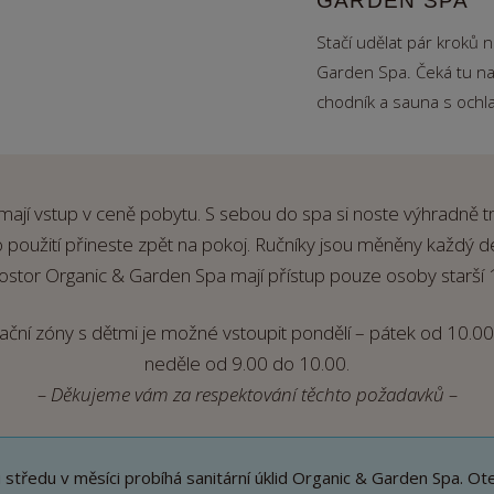
GARDEN SPA
Stačí udělat pár kroků n
Garden Spa. Čeká tu na 
chodník a sauna s och
e mají vstup v ceně pobytu. S sebou do spa si noste výhradně 
 použití přineste zpět na pokoj. Ručníky jsou měněny každý d
ostor Organic & Garden Spa mají přístup pouze osoby starší 1
ační zóny s dětmi je možné vstoupit pondělí – pátek od 10.00
neděle od 9.00 do 10.00.
– Děkujeme vám za respektování těchto požadavků –
středu v měsíci probíhá sanitární úklid Organic & Garden Spa. Ot