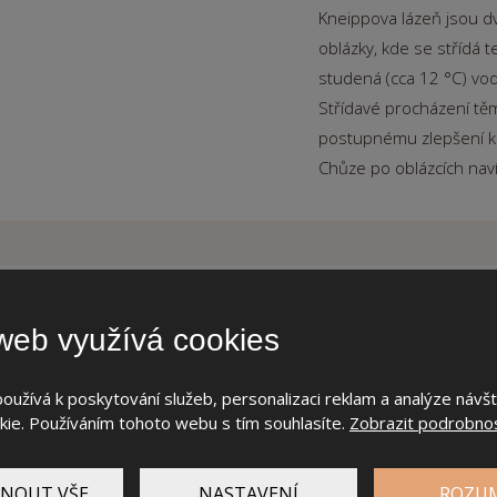
Kneippova lázeň jsou d
oblázky, kde se střídá t
studená (cca 12 °C) vod
Střídavé procházení tě
postupnému zlepšení kr
Chůze po oblázcích nav
web využívá cookies
SANARIUM A P
Oproti klasické sauně
užívá k poskytování služeb, personalizaci reklam a analýze návš
regulovat teplotu i vlhko
ie. Používáním tohoto webu s tím souhlasíte.
Zobrazit podrobnos
léčivé působení příjemn
Nebo vyzkoušejte parní 
NOUT VŠE
NASTAVENÍ
ROZU
metabolismu, příjemnou