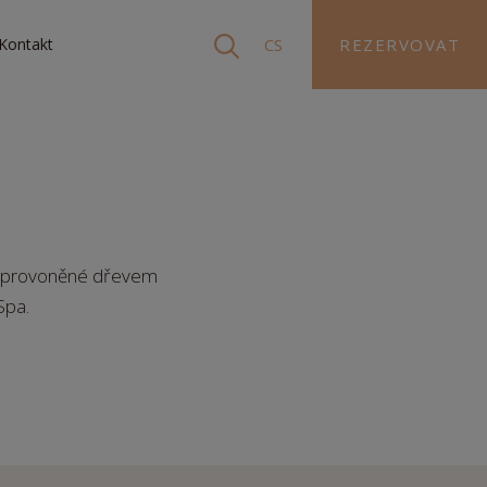
Kontakt
CS
REZERVOVAT
vše provoněné dřevem
Spa.