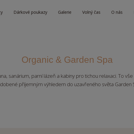
ty
Dárkové poukazy
Galerie
Volný čas
O nás
Organic & Garden Spa
na, sanárium, parní lázeň a kabiny pro tichou relaxaci. To 
zdobené příjemným výhledem do uzavřeného světa Garden 