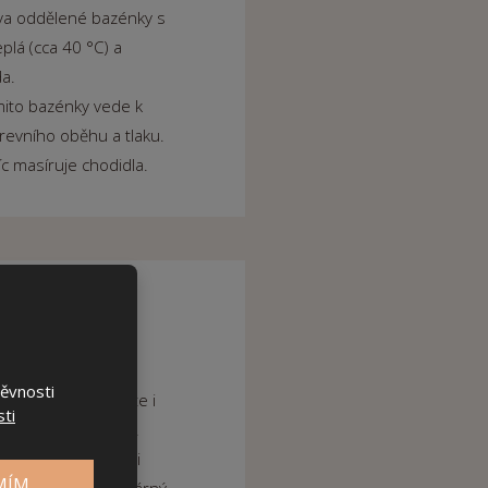
va oddělené bazénky s
eplá (cca 40 °C) a
a.
mito bazénky vede k
evního oběhu a tlaku.
íc masíruje chodidla.
ARNÍ KABINA
 umožňuje Sanarium
těvnosti
st. Užít si tu můžete i
ti
ých bylinných vůní.
lázeň pro stimulaci
MÍM
 relaxaci a blahodárný