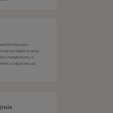
vštívit klasickou
ování je báječná cesta
hlení metabolismu, k
lnění a odpočinku po
DNÍK