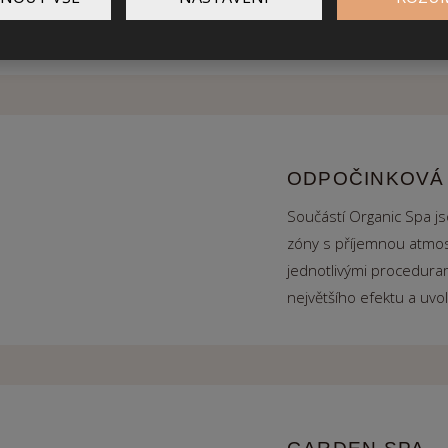
efekt na dýchací cesty.
ODPOČINKOVÁ
Součástí Organic Spa j
zóny s příjemnou atmosf
jednotlivými proceduram
největšího efektu a uvo