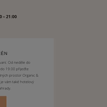
0 – 21:00
.
ZÉN
ovaní. Od neděle do
 do 19.00 přijeďte
lných prostor Organic &
 je vám také hotelový
ahrady.