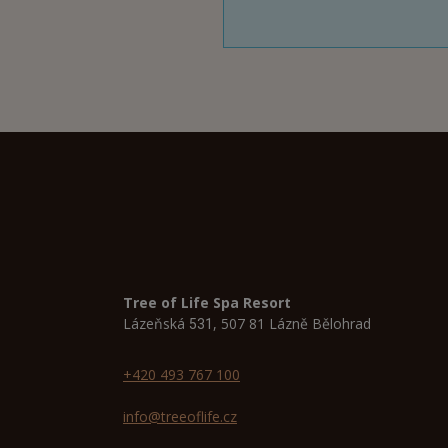
Tree of Life Spa Resort
Lázeňská
, 507 81 Lázně Bělohrad
531
+420 493 767 100
info@treeoflife.cz