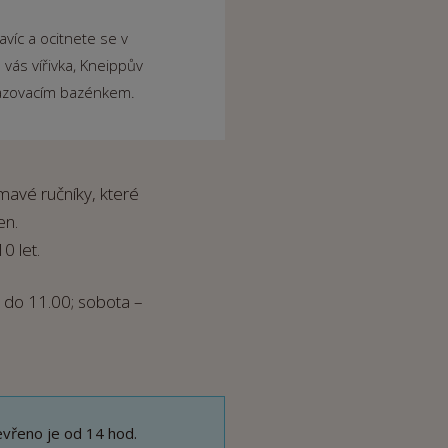
avíc a ocitnete se v
vás vířivka, Kneippův
lazovacím bazénkem.
tmavé ručníky, které
en.
0 let.
 do 11.00; sobota –
evřeno je od 14 hod.