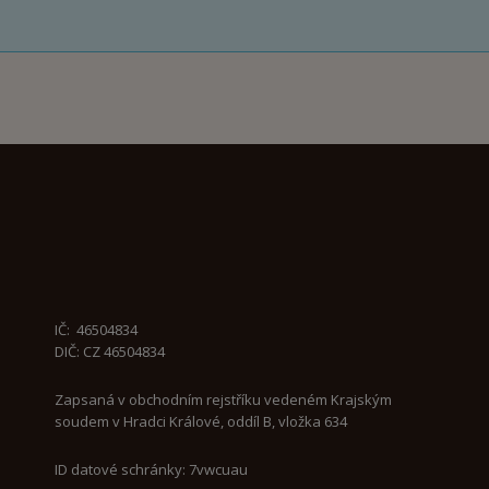
IČ:
46504834
DIČ: CZ 46504834
Zapsaná v obchodním rejstříku vedeném Krajským
soudem v Hradci Králové, oddíl B, vložka 634
ID datové schránky: 7vwcuau