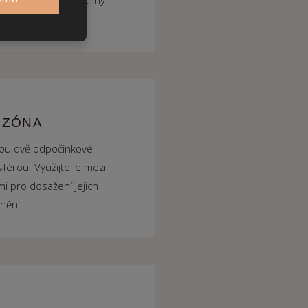
 ZÓNA
sou dvě odpočinkové
érou. Využijte je mezi
i pro dosažení jejich
lnění.