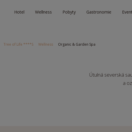
Hotel
Wellness
Pobyty
Gastronomie
Even
Tree of Life ****S
Wellness
Organic & Garden Spa
Útulná severská sau
a o