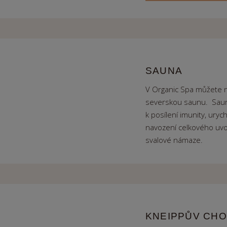
SAUNA
V Organic Spa můžete na
severskou saunu. Saun
k posílení imunity, uryc
navození celkového uvo
svalové námaze.
KNEIPPŮV CHO