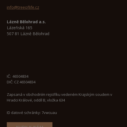
info@treeoflife.cz
Lázně Bělohrad a.s.
Lázeňská 165
507 81 Lázně Bělohrad
IČ:
46504834
DIČ: CZ 46504834
Zapsaná v obchodním rejstříku vedeném Krajským soudem v
Hradci Králové, oddíl B, vložka 634
ID datové schránky: 7vwcuau