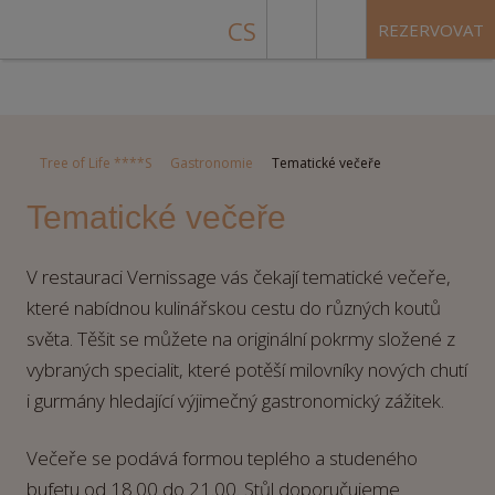
CS
REZERVOVAT
Tree of Life ****S
Gastronomie
Tematické večeře
Tematické večeře
V restauraci Vernissage vás čekají tematické večeře,
které nabídnou kulinářskou cestu do různých koutů
světa. Těšit se můžete na originální pokrmy složené z
vybraných specialit, které potěší milovníky nových chutí
i gurmány hledající výjimečný gastronomický zážitek.
Večeře se podává formou teplého a studeného
bufetu od 18.00 do 21.00. Stůl doporučujeme