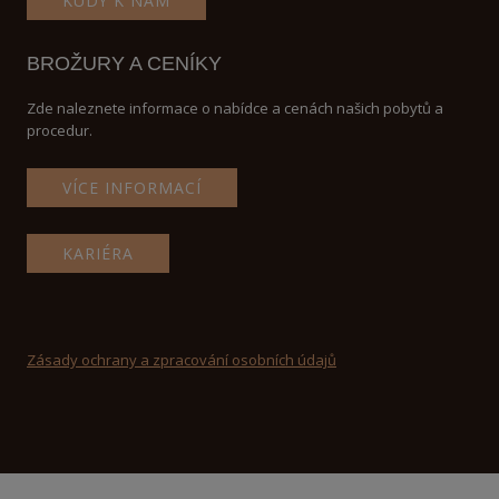
KUDY K NÁM
BROŽURY A CENÍKY
Zde naleznete informace o nabídce a cenách našich pobytů a
procedur.
VÍCE INFORMACÍ
KARIÉRA
Zásady ochrany a zpracování osobních údajů