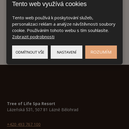
restauraci Vernissage. Dárkový poukaz Vám rádi
Tento web využívá cookies
vystavíme. Informace na tel. 493 767 100 nebo 493
Tento web používá k poskytování služeb,
767 000 .
personalizaci reklam a analýze návštěvnosti soubory
cookie. Používáním tohoto webu s tím souhlasíte.
Zobrazit podrobnosti
Cosmopolitan a zelený čaj
Kir royale
ROZUMÍM
ODMÍTNOUT VŠE
NASTAVENÍ
Ledový čaj a Kombucha
Tree of Life Spa Resort
Lázeňská
, 507 81 Lázně Bělohrad
531
+420 493 767 100