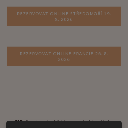
REZERVOVAT ONLINE STŘEDOMOŘÍ 19.
8. 2026
REZERVOVAT ONLINE FRANCIE 26. 8.
2026
TIP:
Darujte svým blízkým gurmánský požitek v