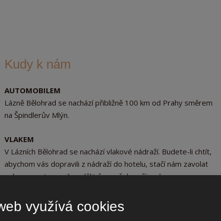
Kudy k nám
AUTOMOBILEM
Lázně Bělohrad se nachází přibližně 100 km od Prahy směrem
na Špindlerův Mlýn.
VLAKEM
V Lázních Bělohrad se nachází vlakové nádraží. Budete-li chtít,
abychom vás dopravili z nádraží do hotelu, stačí nám zavolat
nebo napsat e-mail a sdělit čas vašeho příjezdu.
LETADLEM
web využívá cookies
Budete-li si to přát, bude na vás náš řidič čekat na letišti a