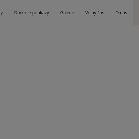
ty
Dárkové poukazy
Galerie
Volný čas
O nás