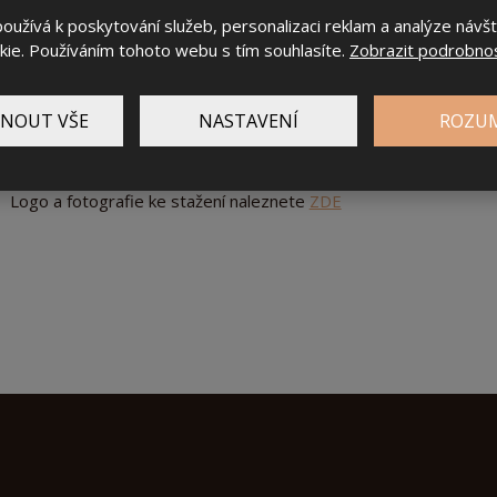
přiveze vás i vaše zavazadla.
užívá k poskytování služeb, personalizaci reklam a analýze návš
ie. Používáním tohoto webu s tím souhlasíte.
Zobrazit podrobnos
Transfer samozřejmě zajišťujeme i z hotelu na letiště.
NOUT VŠE
NASTAVENÍ
ROZU
Pro média
Logo a fotografie ke stažení naleznete
ZDE