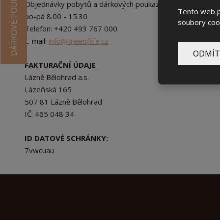
DÁRKOVÉ POUKAZY
Objednávky pobytů a dárkových poukazů
Tento web po
po-pá 8.00 - 15.30
soubory cook
Telefon: +420 493 767 000
E-mail:
info@treeoflife.cz
ODMÍT
FAKTURAČNÍ ÚDAJE
Lázně Bělohrad a.s.
Lázeňská 165
507 81 Lázně Bělohrad
IČ: 465 048 34
ID DATOVÉ SCHRÁNKY:
7vwcuau