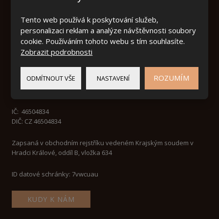
Lázně Bělohrad a.s.
Tento web používá k poskytování služeb,
Lázeňská 165
personalizaci reklam a analýze návštěvnosti soubory
507 81 Lázně Bělohrad
cookie. Používáním tohoto webu s tím souhlasíte.
Zobrazit podrobnosti
ROZUMÍM
ODMÍTNOUT VŠE
NASTAVENÍ
IČ:
46504834
DIČ: CZ 46504834
Zapsaná v obchodním rejstříku vedeném Krajským soudem v
Hradci Králové, oddíl B, vložka 634
ID datové schránky: 7vwcuau
KUDY K NÁM