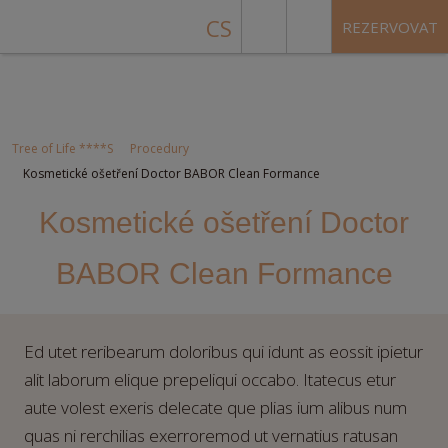
CS
REZERVOVAT
Tree of Life ****S
Procedury
Kosmetické ošetření Doctor BABOR Clean Formance
Kosmetické ošetření Doctor
BABOR Clean Formance
Ed utet reribearum doloribus qui idunt as eossit ipietur
alit laborum elique prepeliqui occabo. Itatecus etur
aute volest exeris delecate que plias ium alibus num
quas ni rerchilias exerroremod ut vernatius ratusan