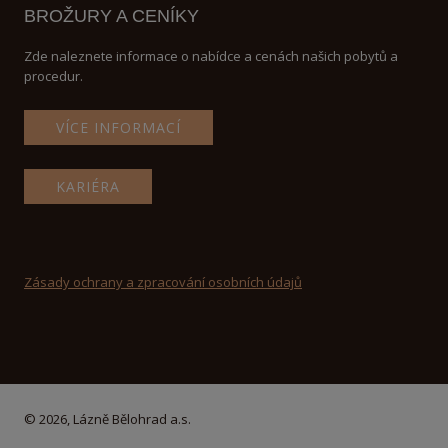
BROŽURY A CENÍKY
Zde naleznete informace o nabídce a cenách našich pobytů a
procedur.
VÍCE INFORMACÍ
KARIÉRA
Zásady ochrany a zpracování osobních údajů
© 2026, Lázně Bělohrad a.s.