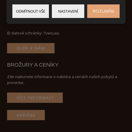
DIČ: CZ 46504834
ROZUMÍM
ODMÍTNOUT VŠE
NASTAVENÍ
Zapsaná v obchodním rejstříku vedeném Krajským soudem v
Hradci Králové, oddíl B, vložka 634
ID datové schránky: 7vwcuau
KUDY K NÁM
BROŽURY A CENÍKY
Zde naleznete informace o nabídce a cenách našich pobytů a
procedur.
VÍCE INFORMACÍ
KARIÉRA