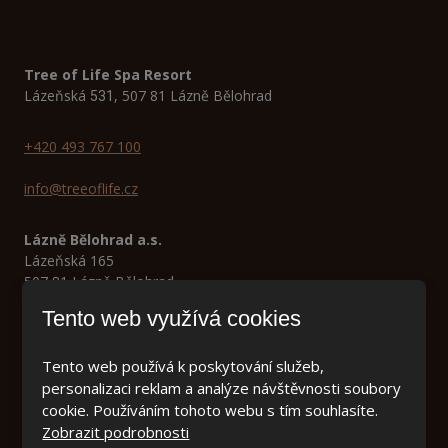
Tree of Life Spa Resort
Lázeňská
, 507 81 Lázně Bělohrad
531
+420 493 767 100
info@treeoflife.cz
Lázně Bělohrad a.s.
Lázeňská 165
507 81 Lázně Bělohrad
Tento web využívá cookies
Tento web používá k poskytování služeb,
personalizaci reklam a analýze návštěvnosti soubory
cookie. Používáním tohoto webu s tím souhlasíte.
Zobrazit podrobnosti
IČ:
46504834