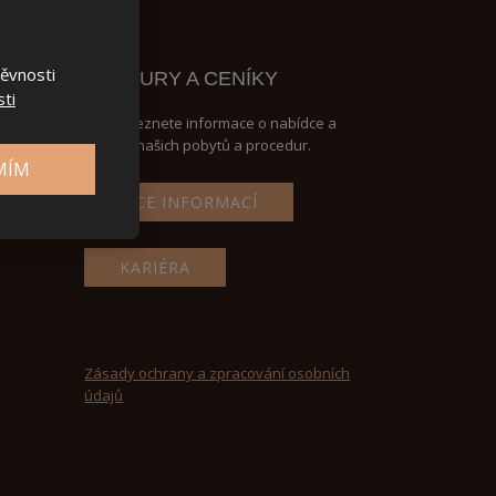
těvnosti
BROŽURY A CENÍKY
ti
Zde naleznete informace o nabídce a
cenách našich pobytů a procedur.
MÍM
VÍCE INFORMACÍ
KARIÉRA
Zásady ochrany a zpracování osobních
údajů