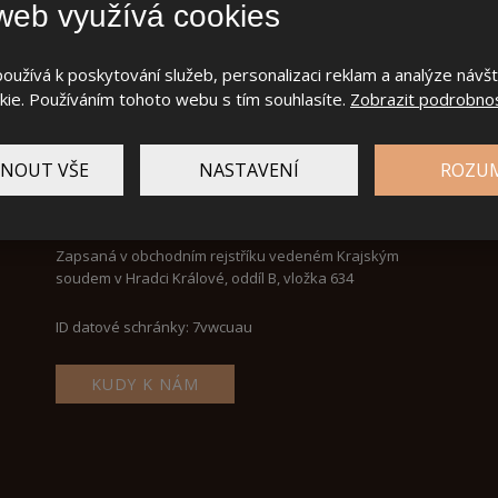
web využívá cookies
užívá k poskytování služeb, personalizaci reklam a analýze návš
ie. Používáním tohoto webu s tím souhlasíte.
Zobrazit podrobnos
NOUT VŠE
NASTAVENÍ
ROZU
IČ:
46504834
DIČ: CZ 46504834
Zapsaná v obchodním rejstříku vedeném Krajským
soudem v Hradci Králové, oddíl B, vložka 634
ID datové schránky: 7vwcuau
KUDY K NÁM