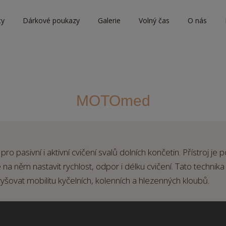
ty
Dárkové poukazy
Galerie
Volný čas
O nás
MOTOmed
ro pasivní i aktivní cvičení svalů dolních končetin. Přístroj je
na něm nastavit rychlost, odpor i délku cvičení. Tato techni
šovat mobilitu kyčelních, kolenních a hlezenných kloubů.