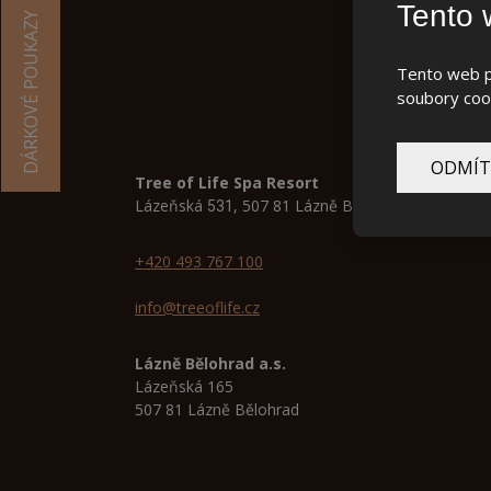
Tento 
DÁRKOVÉ POUKAZY
Tento web po
soubory cook
ODMÍT
Tree of Life Spa Resort
Lázeňská
, 507 81 Lázně Bělohrad
531
+420 493 767 100
info@treeoflife.cz
Lázně Bělohrad a.s.
Lázeňská 165
507 81 Lázně Bělohrad