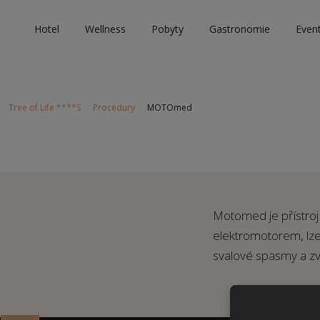
Hotel
Wellness
Pobyty
Gastronomie
Even
Tree of Life ****S
Procedury
MOTOmed
Motomed je přístroj p
elektromotorem, lze 
svalové spasmy a zvy