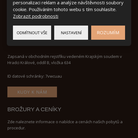
personalizaci reklam a analýze návštěvnosti soubory
cookie. Používáním tohoto webu s tím souhlasíte.
Zobrazit podrobnosti
ROZUMÍM
ODMÍTNOUT VŠE
NASTAVENÍ
IČ:
46504834
DIČ: CZ 46504834
Zapsaná v obchodním rejstříku vedeném Krajským soudem v
Hradci Králové, oddíl B, vložka 634
ID datové schránky: 7vwcuau
KUDY K NÁM
BROŽURY A CENÍKY
Zde naleznete informace o nabídce a cenách našich pobytů a
procedur.