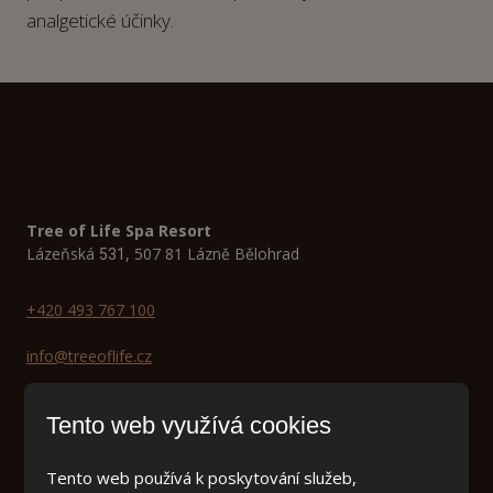
analgetické účinky.
Tree of Life Spa Resort
Lázeňská
, 507 81 Lázně Bělohrad
531
+420 493 767 100
info@treeoflife.cz
Lázně Bělohrad a.s.
Tento web využívá cookies
Lázeňská 165
507 81 Lázně Bělohrad
Tento web používá k poskytování služeb,