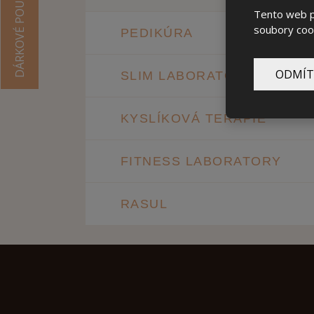
DÁRKOVÉ POUKAZY
Tento web po
soubory cook
PEDIKÚRA
ODMÍT
SLIM LABORATORY
KYSLÍKOVÁ TERAPIE
FITNESS LABORATORY
RASUL