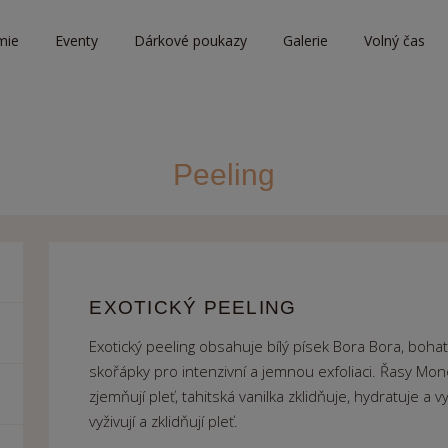
mie
Eventy
Dárkové poukazy
Galerie
Volný čas
Peeling
EXOTICKÝ PEELING
Exotický peeling obsahuje bílý písek Bora Bora, bo
skořápky pro intenzivní a jemnou exfoliaci. Řasy Mon
zjemňují pleť, tahitská vanilka zklidňuje, hydratuje a v
vyživují a zklidňují pleť.