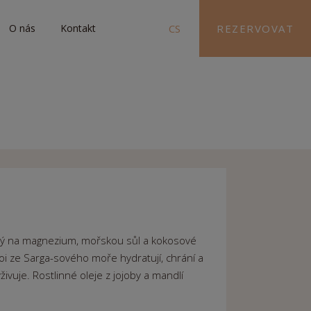
O nás
Kontakt
CS
REZERVOVAT
hatý na magnezium, mořskou sůl a kokosové
oi ze Sarga-sového moře hydratují, chrání a
yživuje. Rostlinné oleje z jojoby a mandlí