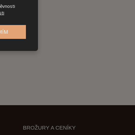
těvnosti
ti
MÍM
BROŽURY A CENÍKY