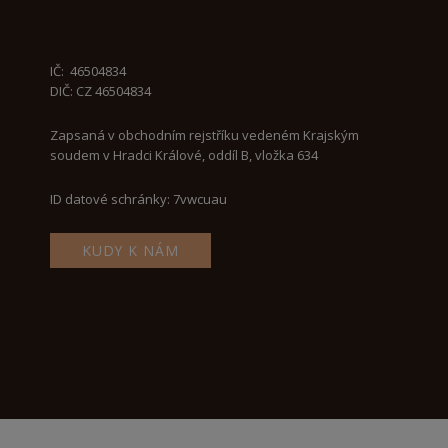
IČ:
46504834
DIČ: CZ 46504834
Zapsaná v obchodním rejstříku vedeném Krajským
soudem v Hradci Králové, oddíl B, vložka 634
ID datové schránky: 7vwcuau
KUDY K NÁM